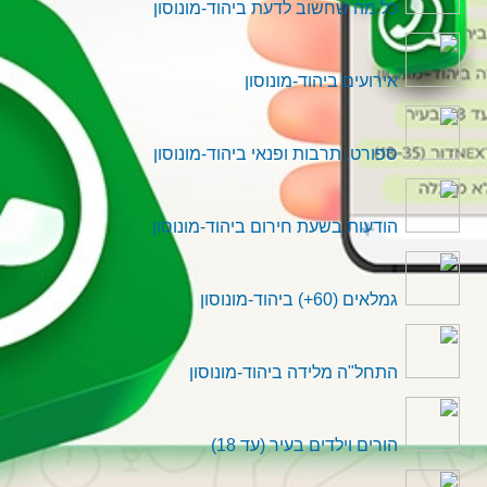
במידה ושכחתם סיסמה נא להתקשר לאחד ממנהלי
כל מה שחשוב לדעת ביהוד-מונוסון
המערכת לצורך איפוס סיסמה
אירועים ביהוד-מונוסון
ספורט, תרבות ופנאי ביהוד-מונוסון
הודעות בשעת חירום ביהוד-מונוסון
גמלאים (60+) ביהוד-מונוסון
התחל"ה מלידה ביהוד-מונוסון
הורים וילדים בעיר (עד 18)