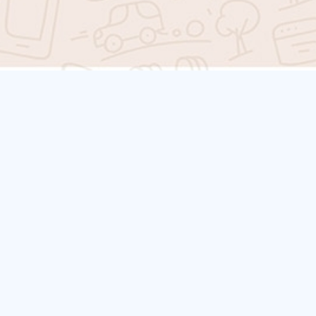
×
הוספת נמען מהירה
משתמש
*שם
*טלפון נייד